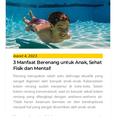
maret 4, 2023
3 Manfaat Berenang untuk Anak, Sehat
Fisik dan Mental!
Renang merupakan salah satu olahraga akuatik yang
sangat digemari oleh banyak anak-anak. Keberadaan
kolam renang sudah menjamur di kota-kota. Selain
kolam renang konvensional, saat ini banyak sekali kolam
renang yang dilengkapi dengan wahana-wahana air.
Tidak heran keseruan bermain air dan bereksplorasi
menjadi hal yang sangat dinantikan oleh anak-anak.