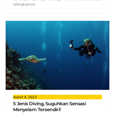
selengkapnya.
maret 4, 2023
5 Jenis Diving, Suguhkan Sensasi
Menyelam Tersendiri!