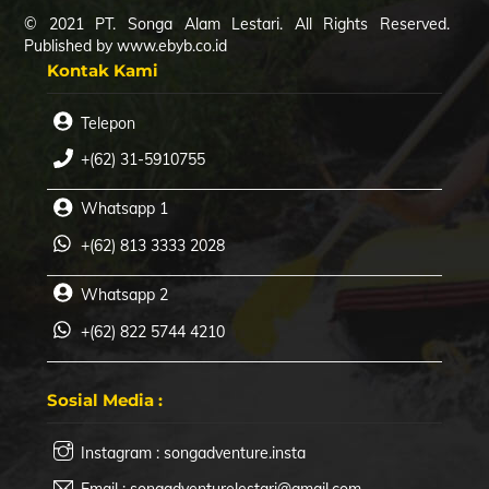
© 2021 PT. Songa Alam Lestari. All Rights Reserved.
Published by
www.ebyb.co.id
Kontak Kami
Telepon
+(62) 31-5910755
Whatsapp 1
+(62) 813 3333 2028
Whatsapp 2
+(62) 822 5744 4210
Sosial Media :
Instagram : songadventure.insta